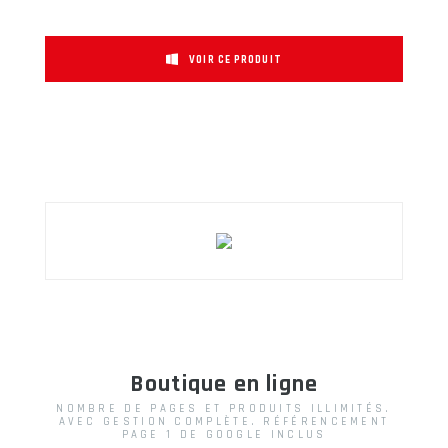
VOIR CE PRODUIT
Boutique en ligne
NOMBRE DE PAGES ET PRODUITS ILLIMITÉS.
AVEC GESTION COMPLÈTE. RÉFÉRENCEMENT
PAGE 1 DE GOOGLE INCLUS