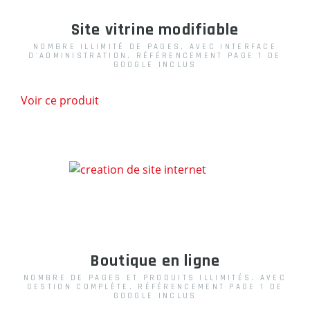
Site vitrine modifiable
NOMBRE ILLIMITÉ DE PAGES, AVEC INTERFACE
D'ADMINISTRATION. RÉFÉRENCEMENT PAGE 1 DE
GOOGLE INCLUS
Voir ce produit
Boutique en ligne
NOMBRE DE PAGES ET PRODUITS ILLIMITÉS. AVEC
GESTION COMPLÈTE. RÉFÉRENCEMENT PAGE 1 DE
GOOGLE INCLUS