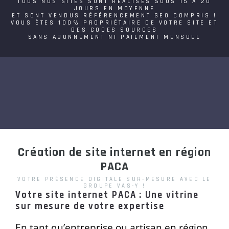
TOUS NOS SITES SONT RÉALISÉS SOUS 15 À 20
JOURS EN MOYENNE
ET SONT VENDUS RÉFÉRENCEMENT SEO COMPRIS !
VOUS ÊTES 100% PROPRIÉTAIRE DE VOTRE SITE ET
DES CODES SOURCES
SANS ABONNEMENT NI PAIEMENT MENSUEL
Création de site internet en région
PACA
VOTRE PRÉSENCE DIGITALE SUR-MESURE AVEC LE
GROUPE VAS-Y !
Votre site internet PACA : Une vitrine
sur mesure de votre expertise
En tant qu’entreprise ou artisan en région