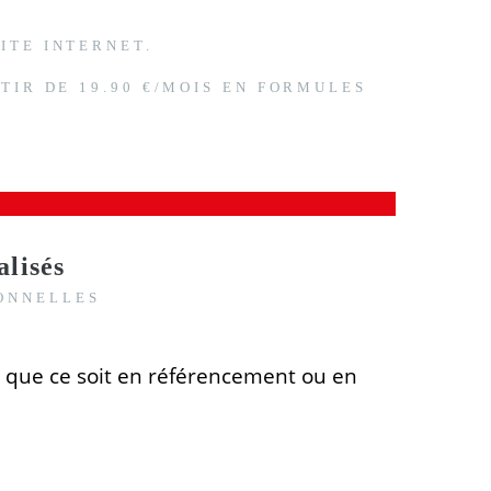
ITE INTERNET.
TIR DE 19.90 €/MOIS EN FORMULES
alisés
IONNELLES
 que ce soit en référencement ou en