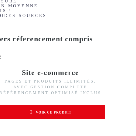
ESURE
 EN MOYENNE
IS !
CODES SOURCES
L
chers réferencement compris
Site e-commerce
PAGES ET PRODUITS ILLIMITÉS.
AVEC GESTION COMPLÈTE
RÉFÉRENCEMENT OPTIMISÉ INCLUS
VOIR CE PRODUIT