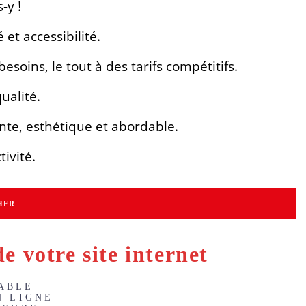
-y !
 et accessibilité.
soins, le tout à des tarifs compétitifs.
ualité.
nte, esthétique et abordable.
ivité.
HER
e votre site internet
IABLE
N LIGNE