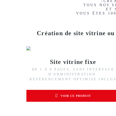
-CRÉ
TOUS NOS S
ET 
VOUS ÊTES 10
Création de site vitrine o
Site vitrine fixe
DE 1 À 6 PAGES, SANS INTERFACE
D'ADMINISTRATION.
RÉFÉRENCEMENT OPTIMISÉ INCLU
VOIR CE PRODUIT