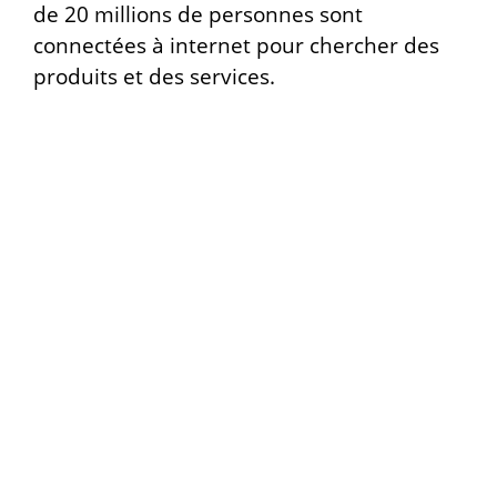
de 20 millions de personnes sont
connectées
à internet pour chercher des
produits et des services.
Dans la création d’une boutique en ligne
chaque détail compte, et fait l’objet d’une
réflexion d’équipe réunissant un
webdesigner
, un
développeur
expérimenté et qualifié PrestaShop
, et
une Spécialiste du référencement
naturel
et
des stratégies marketing.