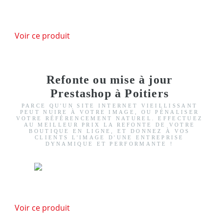
Voir ce produit
Refonte ou mise à jour
Prestashop à Poitiers
PARCE QU'UN SITE INTERNET VIEILLISSANT
PEUT NUIRE À VOTRE IMAGE, OU PÉNALISER
VOTRE RÉFÉRENCEMENT NATUREL. EFFECTUEZ
AU MEILLEUR PRIX LA REFONTE DE VOTRE
BOUTIQUE EN LIGNE, ET DONNEZ À VOS
CLIENTS L'IMAGE D'UNE ENTREPRISE
DYNAMIQUE ET PERFORMANTE !
Voir ce produit