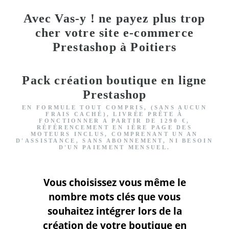
Avec Vas-y ! ne payez plus trop
cher votre site e-commerce
Prestashop à Poitiers
Pack création boutique en ligne
Prestashop
EN FORMULE TOUT COMPRIS, (SANS AUCUN
FRAIS CACHÉ), LIVRÉE PRÊTE À
FONCTIONNER
A PARTIR DE 1290 €,
RÉFÉRENCEMENT EN 1ÈRE PAGE DES
MOTEURS INCLUS
, COMPRENANT UN AN
D'ASSISTANCE, SANS ABONNEMENT, NI BESOIN
D'UN PAIEMENT MENSUEL.
Vous choisissez vous même le
nombre mots clés que vous
souhaitez intégrer lors de la
création de votre boutique en