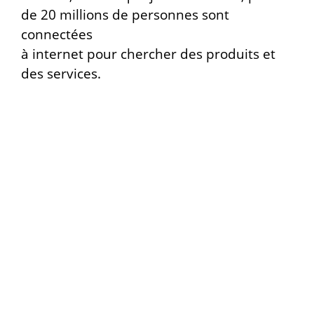
de 20 millions de personnes sont
connectées
à internet pour chercher des produits et
des services.
Dans la création d’une boutique en ligne
chaque détail compte, et fait l’objet d’une
réflexion d’équipe réunissant un
webdesigner
, un
développeur
expérimenté et qualifié PrestaShop
, et
une Spécialiste du référencement
naturel
et
des stratégies marketing.