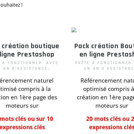
ouhaitez !
 création boutique
Pack création Bou
 ligne
Prestashop
en ligne
Prestas
E À FONCTIONNER, AVEC
PRÊTE À FONCTIONNER,
N AN D'ASSISTANCE.
UN AN D'ASSISTANC
érencement naturel
Référencement nat
timisé compris
à la
optimisé compris
à
tion
en 1ère page des
création
en 1ère pag
moteurs
sur
moteurs
sur
mots clés ou sur 10
20 mots clés ou 
expressions clés
expressions clé