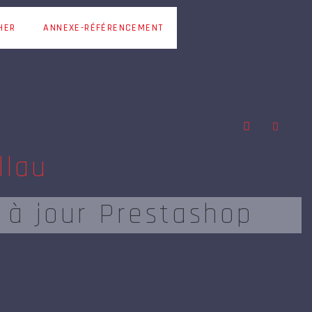
HER
ANNEXE-RÉFÉRENCEMENT
llau
 à jour Prestashop