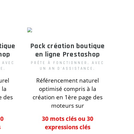
tique
Pack création boutique
hop
en ligne
Prestashop
 AVEC
PRÊTE À FONCTIONNER, AVEC
E.
UN AN D'ASSISTANCE.
urel
Référencement naturel
 la
optimisé compris
à la
e des
création
en 1ère page des
moteurs
sur
20
30 mots clés ou 30
s
expressions clés