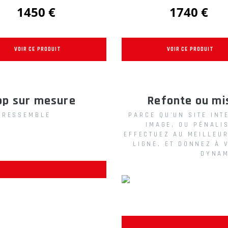
1450 €
1740 €
VOIR CE PRODUIT
VOIR CE PRODUIT
op sur mesure
Refonte ou mis
 RESSEMBLE
PARCE QU'UN SITE INT
IMAGE, OU PÉNALI
EFFECTUEZ AU MEILLEUR
LIGNE, ET DONNEZ À 
DYNAM