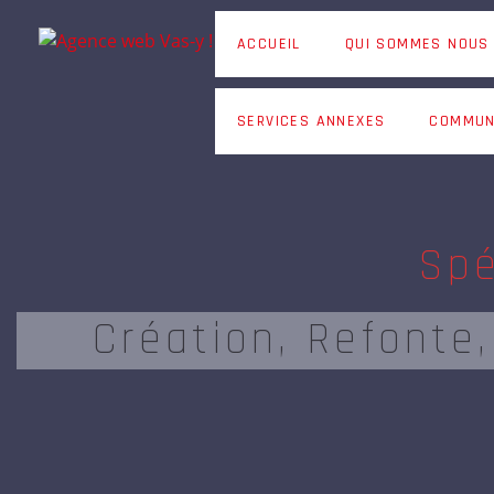
Video
Player
ACCUEIL
QUI SOMMES NOUS
SERVICES ANNEXES
COMMUN
Spé
Création, Refonte