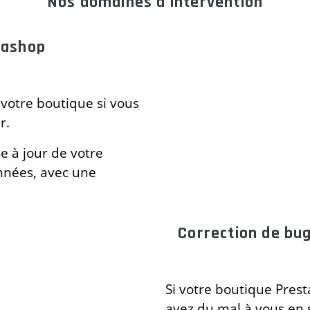
Nos domaines d'intervention
tashop
votre boutique si vous
r.
e à jour de votre
nnées, avec une
Correction de bu
Si votre boutique Pres
avez du mal à vous en s