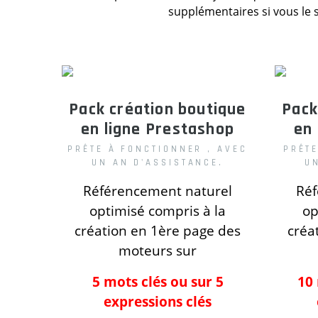
supplémentaires si vous le s
Pack création boutique
Pack
en ligne
Prestashop
en
PRÊTE À FONCTIONNER , AVEC
PRÊT
UN AN D'ASSISTANCE.
U
Référencement naturel
Réf
optimisé compris
à la
op
création
en 1ère page des
créa
moteurs
sur
5 mots clés ou sur 5
10 
expressions clés