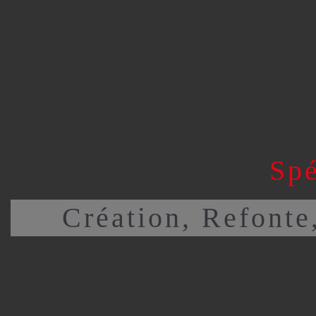
ACCUEIL
QUI SOMMES N
SERVICES ANNEXES
COM
Spé
Création, Refonte