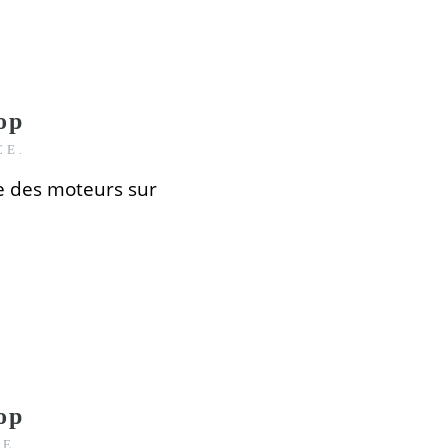
op
CE.
e des moteurs
sur
op
CE.