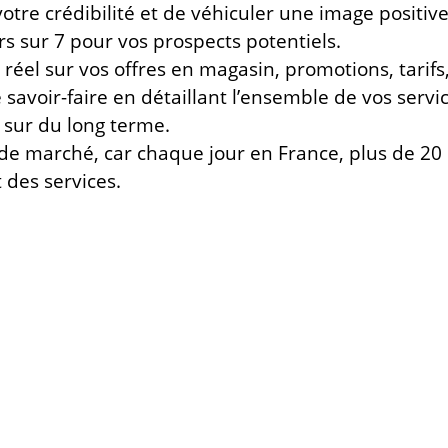
votre crédibilité et de véhiculer une image posit
urs sur 7 pour vos prospects potentiels.
 réel sur vos offres en magasin, promotions, tari
savoir-faire en détaillant l’ensemble de vos servic
t sur du long terme.
de marché, car chaque jour en France, plus de 20
 des services.
 chaque détail compte, et fait l’objet d’une réfle
ié PrestaShop
, et
une Spécialiste du référenceme