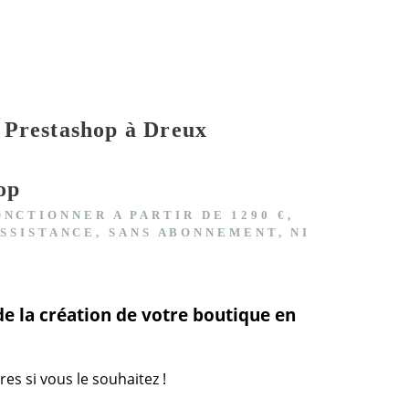
e Prestashop à Dreux
op
FONCTIONNER
A PARTIR DE 1290 €,
SSISTANCE, SANS ABONNEMENT, NI
e la création de votre boutique en
s si vous le souhaitez !