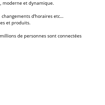
ive, moderne et dynamique.
fs, changements d’horaires etc…
es et produits.
 millions de personnes sont connectées
xion d’équipe réunissant un
webdesigner
,
nt naturel
et
des stratégies