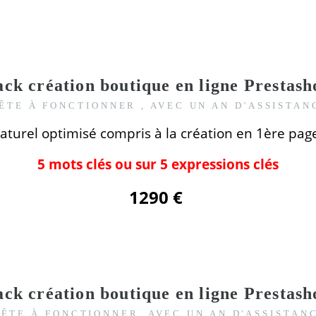
ack création boutique en ligne
Prestash
ÊTE À FONCTIONNER , AVEC UN AN D'ASSISTAN
aturel optimisé compris
à la création
en 1ère pag
5 mots clés ou sur 5 expressions clés
1290 €
ack création boutique en ligne
Prestash
ÊTE À FONCTIONNER, AVEC UN AN D'ASSISTAN