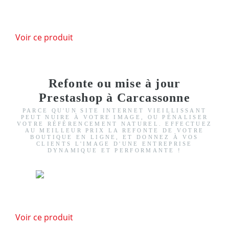
Voir ce produit
Refonte ou mise à jour
Prestashop à Carcassonne
PARCE QU'UN SITE INTERNET VIEILLISSANT
PEUT NUIRE À VOTRE IMAGE, OU PÉNALISER
VOTRE RÉFÉRENCEMENT NATUREL. EFFECTUEZ
AU MEILLEUR PRIX LA REFONTE DE VOTRE
BOUTIQUE EN LIGNE, ET DONNEZ À VOS
CLIENTS L'IMAGE D'UNE ENTREPRISE
DYNAMIQUE ET PERFORMANTE !
Voir ce produit