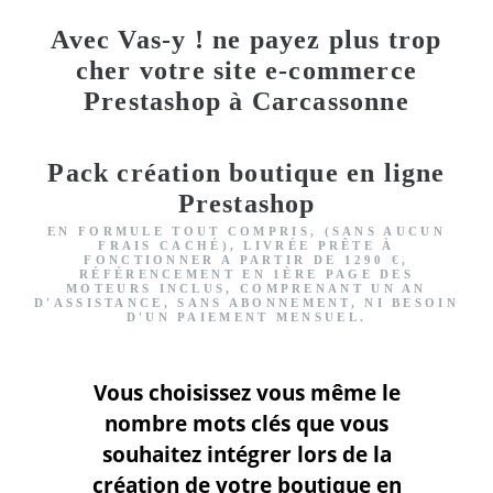
Avec Vas-y ! ne payez plus trop
cher votre site e-commerce
Prestashop à Carcassonne
Pack création boutique en ligne
Prestashop
EN FORMULE TOUT COMPRIS, (SANS AUCUN
FRAIS CACHÉ), LIVRÉE PRÊTE À
FONCTIONNER
A PARTIR DE 1290 €,
RÉFÉRENCEMENT EN 1ÈRE PAGE DES
MOTEURS INCLUS
, COMPRENANT UN AN
D'ASSISTANCE, SANS ABONNEMENT, NI BESOIN
D'UN PAIEMENT MENSUEL.
Vous choisissez vous même le
nombre mots clés que vous
souhaitez intégrer lors de la
création de votre boutique en