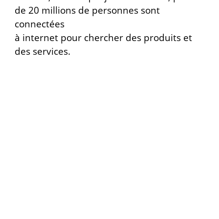
de 20 millions de personnes sont
connectées
à internet pour chercher des produits et
des services.
Dans la création d’une boutique en ligne
chaque détail compte, et fait l’objet d’une
réflexion d’équipe réunissant un
webdesigner
, un
développeur
expérimenté et qualifié PrestaShop
, et
une Spécialiste du référencement
naturel
et
des stratégies marketing.