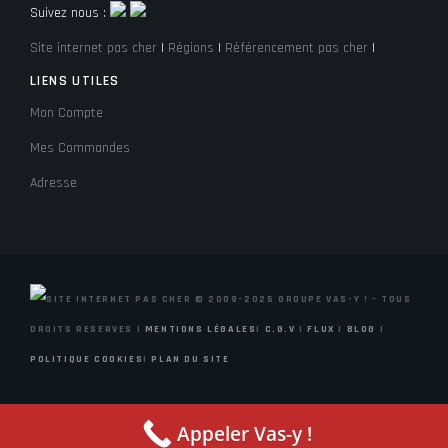
Suivez nous :
Site internet pas cher
|
Régions
|
Référencement pas cher
|
LIENS UTILES
Mon Compte
Mes Commandes
Adresse
© 2009-2025 GROUPE VAS-Y ! – TOUS
DROITS RESERVES |
MENTIONS LÉGALES
|
C.G.V
|
FLUX
|
BLOG
|
POLITIQUE COOKIES
|
PLAN DU SITE
Appeler Vas-y !