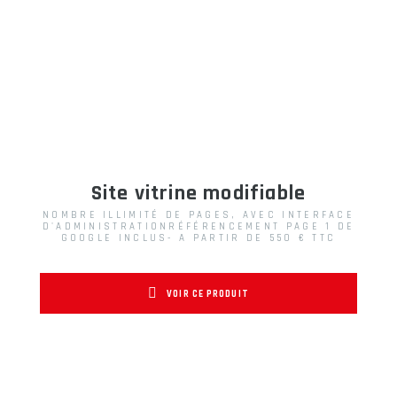
Site vitrine modifiable
NOMBRE ILLIMITÉ DE PAGES, AVEC INTERFACE
D'ADMINISTRATIONRÉFÉRENCEMENT PAGE 1 DE
GOOGLE INCLUS- A PARTIR DE 550 € TTC
VOIR CE PRODUIT