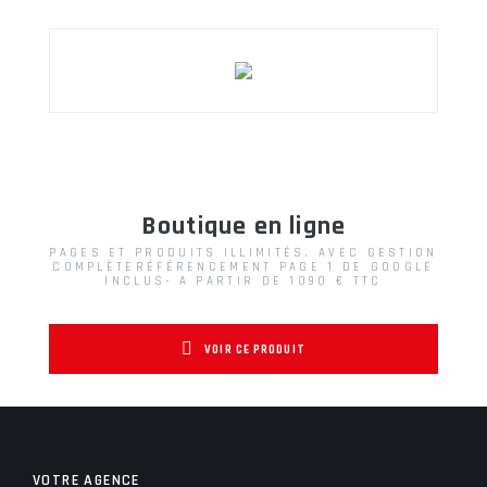
Boutique en ligne
PAGES ET PRODUITS ILLIMITÉS. AVEC GESTION
COMPLÈTERÉFÉRENCEMENT PAGE 1 DE GOOGLE
INCLUS- A PARTIR DE 1090 € TTC
VOIR CE PRODUIT
VOTRE AGENCE