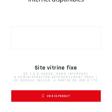
Site vitrine fixe
DE 1 À 6 PAGES, SANS INTERFACE
D'ADMINISTRATION.RÉFÉRENCEMENT PAGE 1
DE GOOGLE INCLUS- A PARTIR DE 290 € TTC
VOIR CE PRODUIT