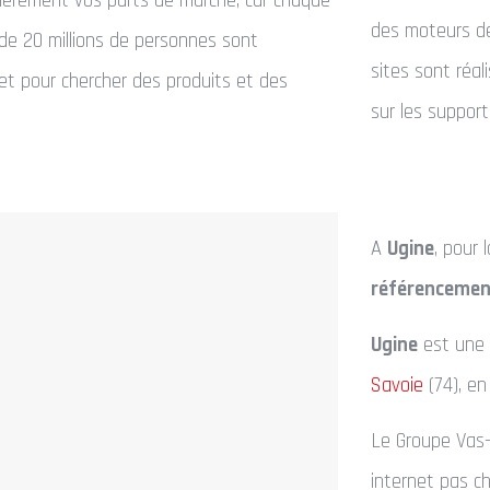
ièrement vos parts de marché, car chaque
des moteurs de
 de 20 millions de personnes sont
sites sont réa
et pour chercher des produits et des
sur les support
A
Ugine
, pour 
référencemen
Ugine
est une
Savoie
(74), en
Le Groupe Vas-y
internet pas c