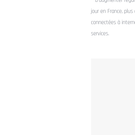
– D’augmenter régul
jour en France, plus
connectées à intern
services.