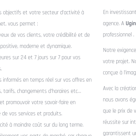
En investissan
 objectifs et votre secteur d’activité à
agence. A
Ugi
rnet, vous permet :
professionnel .
ux de vos clients, votre crédibilité et de
 positive, moderne et dynamique.
Notre exigence
heures sur 24 et 7 jours sur 7 pour vos
votre projet. 
.
conçue à l’imag
ts informés en temps réel sur vos offres en
Avec la créati
, tarifs, changements d’horaires etc…
nous avons éga
 et promouvoir votre savoir-faire en
que le prix de 
e de vos services et produits.
réussite sur i
licité à moindre coût sur du long terme.
garantissent un