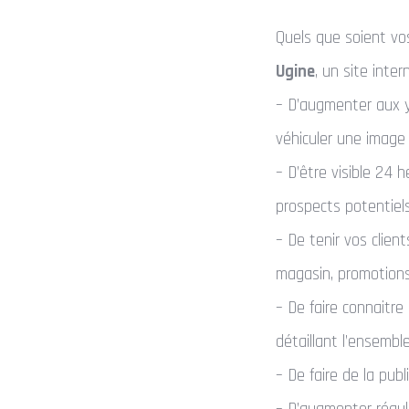
Quels que soient vos
Ugine
, un site inte
– D’augmenter aux ye
véhiculer une image
– D’être visible 24 
prospects potentiels
– De tenir vos clien
magasin, promotions
– De faire connaitre
détaillant l’ensembl
– De faire de la pub