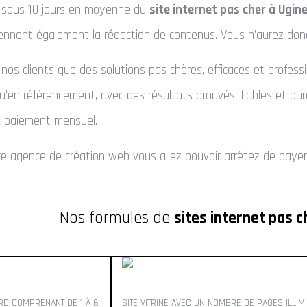
n sous 10 jours en moyenne du
site internet pas cher à Ugin
rennent également la rédaction de contenus. Vous n’aurez don
os clients que des solutions pas chères, efficaces et profess
qu’en référencement, avec des résultats prouvés, fiables et du
n paiement mensuel.
 agence de création web vous allez pouvoir arrêtez de payer tr
Nos formules de
sites internet pas c
ARD COMPRENANT DE 1 À 6
SITE VITRINE AVEC UN NOMBRE DE PAGES ILLIMI