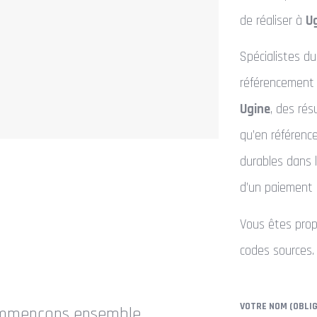
de réaliser à
U
Spécialistes d
référencement 
Ugine
, des rés
qu’en référence
durables dans 
d’un paiement 
Vous êtes propr
codes sources.
VOTRE NOM (OBLI
mmençons ensemble