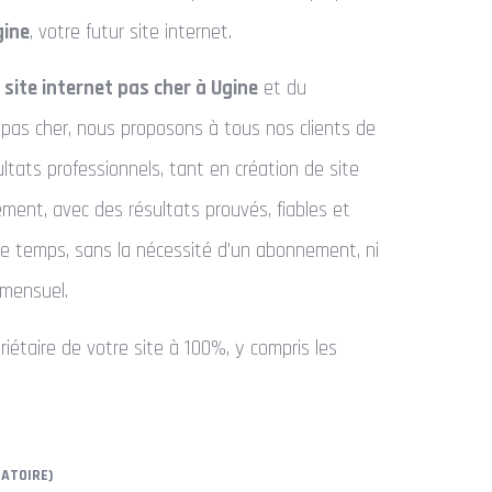
gine
, votre futur site internet.
u
site internet pas cher à Ugine
et du
pas cher, nous proposons à tous nos clients de
ultats professionnels, tant en création de site
ment, avec des résultats prouvés, fiables et
le temps, sans la nécessité d’un abonnement, ni
mensuel.
iétaire de votre site à 100%, y compris les
GATOIRE)