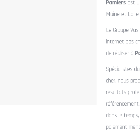
Pamiers
est u
Maine et Loire 
Le Groupe Vas-y
internet pas c
de réaliser à
P
Spécialistes d
cher, nous prop
résultats profe
référencement, 
dans le temps,
paiement mens