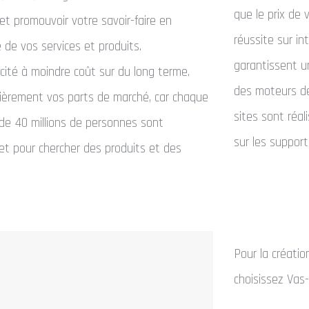
que le prix de 
 et promouvoir votre savoir-faire en
réussite sur i
e de vos services et produits.
garantissent un
licité à moindre coût sur du long terme.
des moteurs de
ièrement vos parts de marché, car chaque
sites sont réa
 de 40 millions de personnes sont
sur les support
et pour chercher des produits et des
Pour la créati
choisissez Vas-