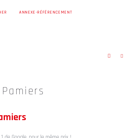
HER
ANNEXE-RÉFÉRENCEMENT
r Pamiers
Pamiers
 1 de Google, pour le même prix !