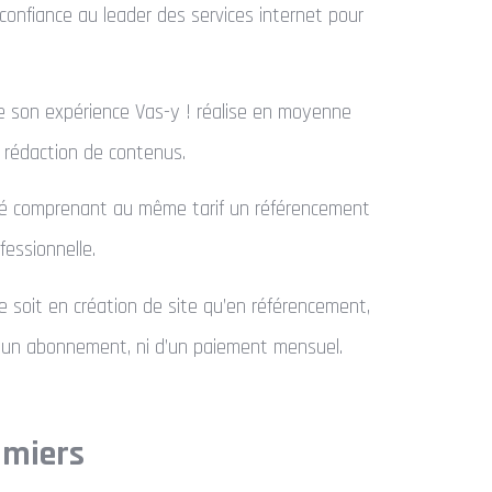
s confiance au leader des services internet pour
de son expérience Vas-y ! réalise en moyenne
a rédaction de contenus.
lité comprenant au même tarif un référencement
fessionnelle.
e soit en création de site qu’en référencement,
 d’un abonnement, ni d’un paiement mensuel.
amiers