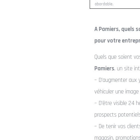
abordable.
A Pamiers, quels s
pour votre entrepr
Quels que soient vos
Pamiers
, un site i
– D’augmenter aux ye
véhiculer une image
– D’être visible 24 
prospects potentiels
– De tenir vos clien
magasin, promotions