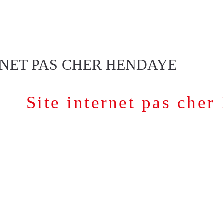
OUS ?
CRÉATION DE SITE INTERNET
RÉFÉRENC
MUNICATION
CONTACT
RNET PAS CHER HENDAYE
Site internet pas che
 internet pas cher
et
référencemen
Des sites internet professionnels référencés en page 1 de 
SITES VITRINES ET BOUTIQUES E
Nous vous livrons un site internet prêt à f