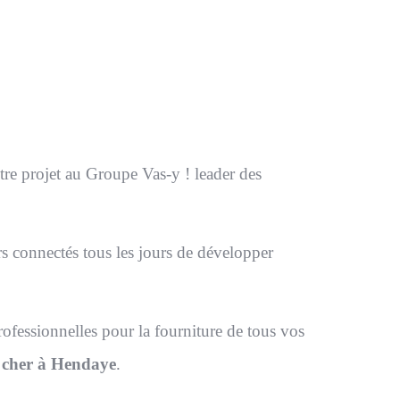
 nom de domaine et de l’hébergement ou de
otre projet au Groupe Vas-y ! leader des
eurs connectés tous les jours de développer
rofessionnelles pour la fourniture de tous vos
s cher à Hendaye
.