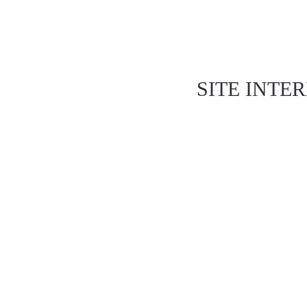
ACCUEIL
QUI SOMMES N
SERVICES ANNEXES
COM
SITE INTE
Site