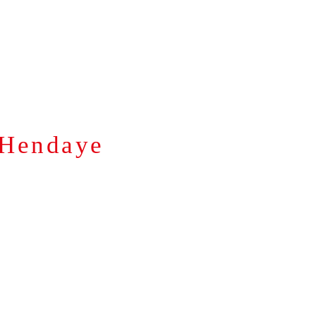
EMENT PAS CHER
ANNEXE-RÉFÉRENCEMENT
r Hendaye
t pas cher Hendaye
Google, pour le même prix !
N LIGNE
onctionner.