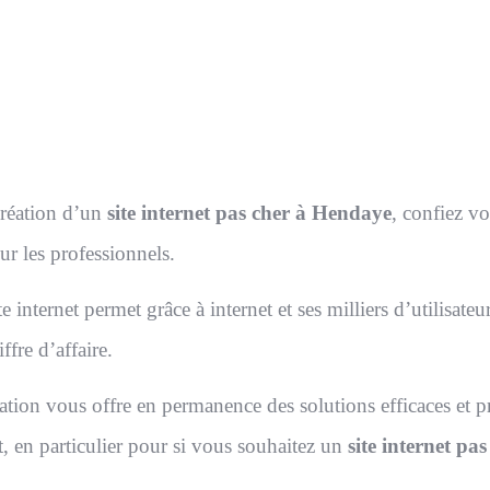
ons de la rédaction des contenus, de la mise en page, du
l’intégration sur votre serveur.
création d’un
site internet pas cher à Hendaye
, confiez v
ur les professionnels.
e internet permet grâce à internet et ses milliers d’utilisat
ffre d’affaire.
ation vous offre en permanence des solutions efficaces et p
et, en particulier pour si vous souhaitez un
site internet pa