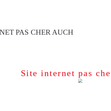
OUS ?
CRÉATION DE SITE INTERNET
RÉFÉRENC
MUNICATION
CONTACT
RNET PAS CHER AUCH
Site internet pas ch
Site internet pas cher 
 créons pour le même prix, un site internet professionnel 