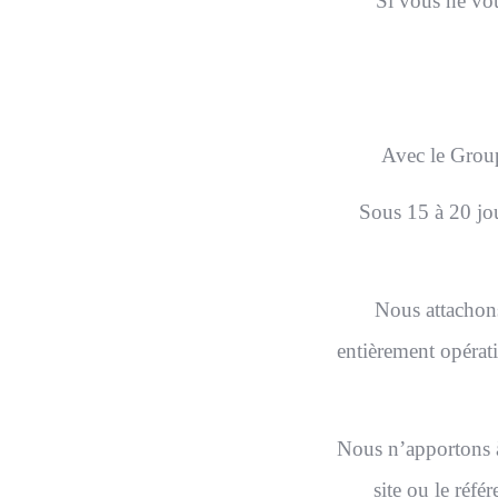
Si vous ne voul
Avec le Group
Sous 15 à 20 jou
Nous attachons
entièrement opérati
Nous n’apportons à 
site ou le réfé