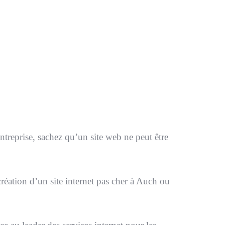
LIGNE
onctionner.
 nom de domaine et de l’hébergement ou de
ntreprise, sachez qu’un site web ne peut être
création d’un site internet pas cher à Auch ou