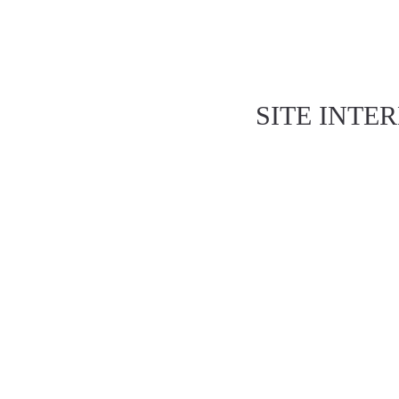
ACCUEIL
QUI SOMMES N
SERVICES ANNEXES
COM
SITE INTE
Nous