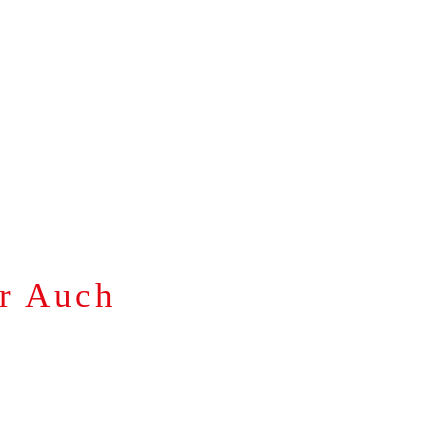
EMENT PAS CHER
ANNEXE-RÉFÉRENCEMENT
er Auch
à Auch
référencé en page 1 de Google.