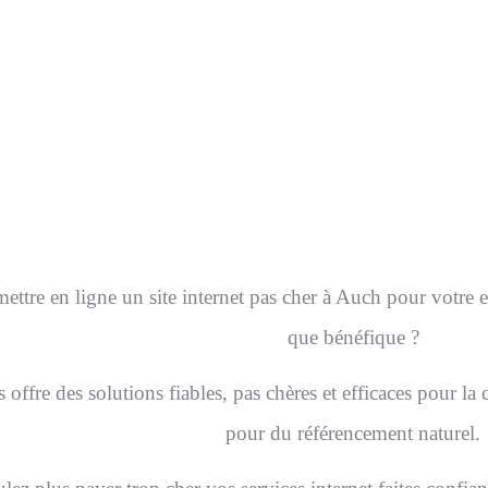
SITE VITRINE OU BOUTIQUE EN 
Nous vous livrons un site internet prêt à f
ons de la rédaction des contenus, de la mise en page, du
l’intégration sur votre serveur.
ettre en ligne un site internet pas cher à Auch pour votre e
que bénéfique ?
offre des solutions fiables, pas chères et efficaces pour la 
pour du référencement naturel.