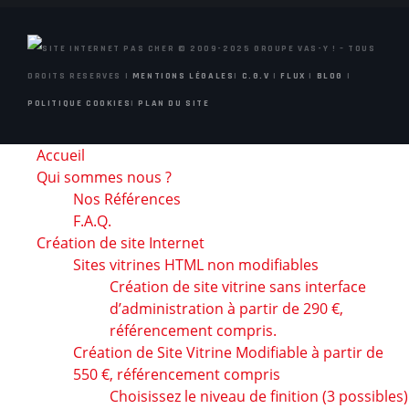
© 2009-2025 GROUPE VAS-Y ! – TOUS
DROITS RESERVES |
MENTIONS LÉGALES
|
C.G.V
|
FLUX
|
BLOG
|
POLITIQUE COOKIES
|
PLAN DU SITE
Accueil
Qui sommes nous ?
Nos Références
F.A.Q.
Création de site Internet
Sites vitrines HTML non modifiables
Création de site vitrine sans interface
d’administration à partir de 290 €,
référencement compris.
Création de Site Vitrine Modifiable à partir de
550 €, référencement compris
Choisissez le niveau de finition (3 possibles)