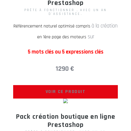
Prestashop
PRÊTE À FONCTIONNER , AVEC UN AN
D'ASSISTANCE.
à la création
Référencement naturel optimisé compris
sur
en 1ère page des moteurs
5 mots clés ou 5 expressions clés
1290 €
VOIR CE PRODUIT
Pack création boutique en ligne
Prestashop