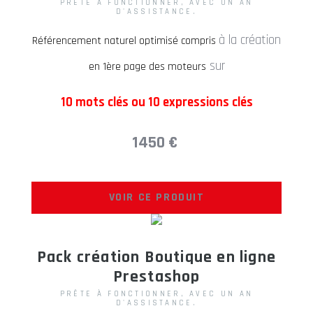
PRÊTE À FONCTIONNER, AVEC UN AN
D'ASSISTANCE.
à la création
Référencement naturel optimisé compris
sur
en 1ère page des moteurs
10 mots clés ou 10 expressions clés
1450 €
VOIR CE PRODUIT
Pack création Boutique en ligne
Prestashop
PRÊTE À FONCTIONNER, AVEC UN AN
D'ASSISTANCE.