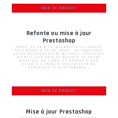
VOIR CE PRODUIT
Refonte ou mise à jour
Prestashop
PARCE QU'UN SITE INTERNET VIEILLISSANT
PEUT NUIRE À VOTRE IMAGE, OU PÉNALISER
VOTRE RÉFÉRENCEMENT NATUREL. EFFECTUEZ
AU MEILLEUR PRIX LA REFONTE DE VOTRE
BOUTIQUE EN LIGNE, ET DONNEZ À VOS
CLIENTS L'IMAGE D'UNE ENTREPRISE
DYNAMIQUE ET PERFORMANTE !
VOIR CE PRODUIT
Mise à jour Prestashop