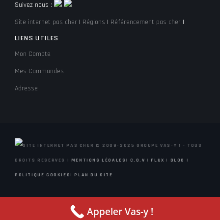
Suivez nous :
Site internet pas cher
|
Régions
|
Référencement pas cher
|
LIENS UTILES
Mon Compte
Mes Commandes
Adresse
© 2009-2025 GROUPE VAS-Y ! – TOUS
DROITS RESERVES |
MENTIONS LÉGALES
|
C.G.V
|
FLUX
|
BLOG
|
POLITIQUE COOKIES
|
PLAN DU SITE
Appeler Vas-y !