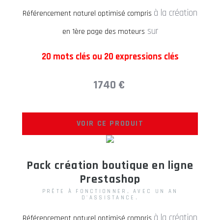
à la création
Référencement naturel optimisé compris
sur
en 1ère page des moteurs
20 mots clés ou 20 expressions clés
1740 €
VOIR CE PRODUIT
Pack création boutique en ligne
Prestashop
PRÊTE À FONCTIONNER, AVEC UN AN
D'ASSISTANCE.
à la création
Référencement naturel optimisé compris