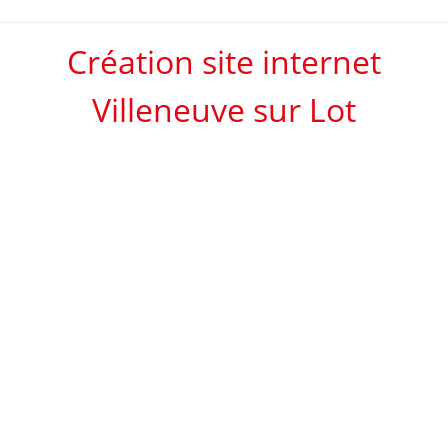
Création site internet
Villeneuve sur Lot
Site vitrine fixe en HTML
DE 1 À 6 PAGES, NON MODIFIABLE, SANS
INTERFACE D'ADMINISTRATION.
RÉFÉRENCEMENT INCLUS