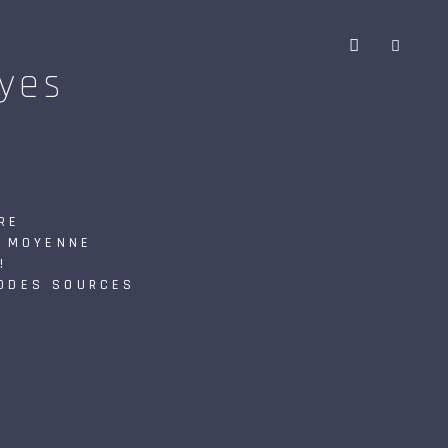
oyes
RE
N MOYENNE
!
CODES SOURCES