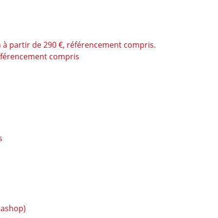
on à partir de 290 €, référencement compris.
 référencement compris
s
tashop)