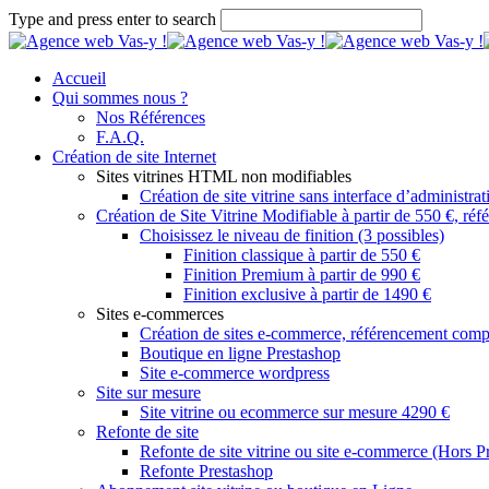
Type and press enter to search
Accueil
Qui sommes nous ?
Nos Références
F.A.Q.
Création de site Internet
Sites vitrines HTML non modifiables
Création de site vitrine sans interface d’administra
Création de Site Vitrine Modifiable à partir de 550 €, ré
Choisissez le niveau de finition (3 possibles)
Finition classique à partir de 550 €
Finition Premium à partir de 990 €
Finition exclusive à partir de 1490 €
Sites e-commerces
Création de sites e-commerce, référencement comp
Boutique en ligne Prestashop
Site e-commerce wordpress
Site sur mesure
Site vitrine ou ecommerce sur mesure 4290 €
Refonte de site
Refonte de site vitrine ou site e-commerce (Hors P
Refonte Prestashop