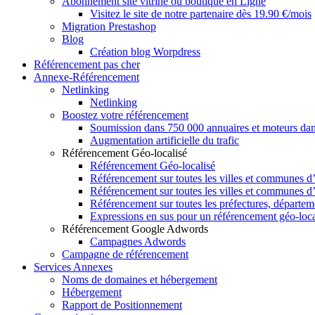
Abonnement site vitrine ou boutique en Ligne
Visitez le site de notre partenaire dès 19.90 €/mois
Migration Prestashop
Blog
Création blog Worpdress
Référencement pas cher
Annexe-Référencement
Netlinking
Netlinking
Boostez votre référencement
Soumission dans 750 000 annuaires et moteurs dan
Augmentation artificielle du trafic
Référencement Géo-localisé
Référencement Géo-localisé
Référencement sur toutes les villes et communes 
Référencement sur toutes les villes et communes d
Référencement sur toutes les préfectures, départem
Expressions en sus pour un référencement géo-loca
Référencement Google Adwords
Campagnes Adwords
Campagne de référencement
Services Annexes
Noms de domaines et hébergement
Hébergement
Rapport de Positionnement