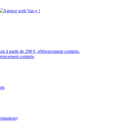
tion à partir de 290 €, référencement compris.
férencement compris
ris
restashop)