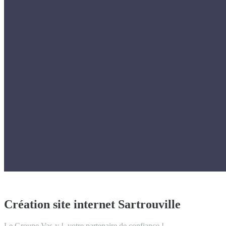
Création site internet Sartrouville
Le Groupe Vas-y !, votre partenaire de confiance !