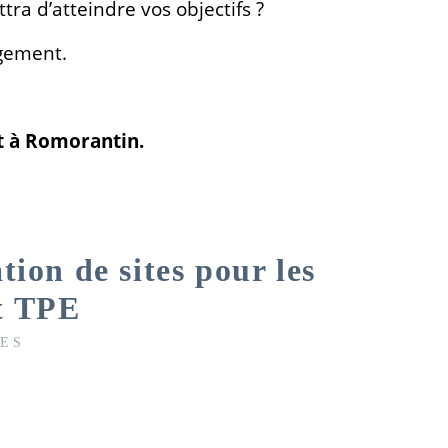
ra d’atteindre vos objectifs ?
agement.
et à Romorantin.
ion de sites pour les
et TPE
LES