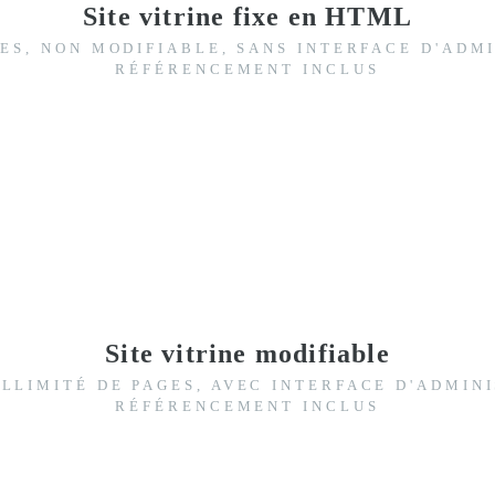
Site vitrine fixe en HTML
GES, NON MODIFIABLE, SANS INTERFACE D'ADM
RÉFÉRENCEMENT INCLUS
Site vitrine modifiable
LLIMITÉ DE PAGES, AVEC INTERFACE D'ADMIN
RÉFÉRENCEMENT INCLUS