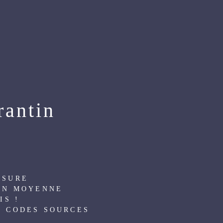
EMENT PAS CHER
ANNEXE-RÉFÉRENCEMENT
rantin
L
ESURE
 EN MOYENNE
IS !
S CODES SOURCES
L