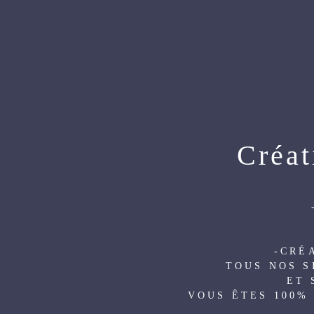
ACCUEIL
QUI SOMMES N
SERVICES ANNEXES
COM
Créat
-CRÉ
TOUS NOS S
ET 
VOUS ÊTES 100%