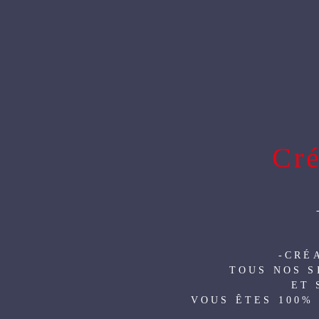
ACCUEIL
QUI SOMMES N
SERVICES ANNEXES
COM
Cré
-CRÉ
TOUS NOS S
ET 
VOUS ÊTES 100%