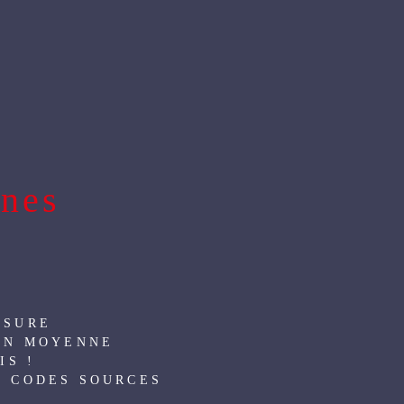
EMENT PAS CHER
ANNEXE-RÉFÉRENCEMENT
nnes
L
ESURE
 EN MOYENNE
IS !
S CODES SOURCES
L