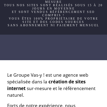
MESURE
TOUS NOS SITES SONT RÉALISÉS SOUS 15 À 20
JOURS EN MOYENNE
ET SONT VENDUS RÉFÉRENCEMENT SEO
COMPRIS !
VOUS ÊTES 100% PROPRIÉTAIRE DE VOTRE
SITE ET DES CODES SOURCES
SANS ABONNEMENT NI PAIEMENT MENSUEL
Le Groupe Vas-y ! est une agence web
spécialisée dans la
création de sites
internet
sur-mesure et le référencement
naturel.
Forts de notre expérience, nous