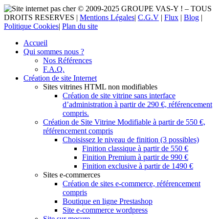
© 2009-2025 GROUPE VAS-Y ! – TOUS
DROITS RESERVES |
Mentions Légales
|
C.G.V
|
Flux
|
Blog
|
Politique Cookies
|
Plan du site
Accueil
Qui sommes nous ?
Nos Références
F.A.Q.
Création de site Internet
Sites vitrines HTML non modifiables
Création de site vitrine sans interface
d’administration à partir de 290 €, référencement
compris.
Création de Site Vitrine Modifiable à partir de 550 €,
référencement compris
Choisissez le niveau de finition (3 possibles)
Finition classique à partir de 550 €
Finition Premium à partir de 990 €
Finition exclusive à partir de 1490 €
Sites e-commerces
Création de sites e-commerce, référencement
compris
Boutique en ligne Prestashop
Site e-commerce wordpress
Site sur mesure