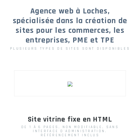
Agence web à Loches,
spécialisée dans la création de
sites pour les commerces, les
entreprises, PME et TPE
PLUSIEURS TYPES DE SITES SONT DISPONIBLES
Site vitrine fixe en HTML
DE 1 À 6 PAGES, NON MODIFIABLE, SANS
INTERFACE D'ADMINISTRATION.
RÉFÉRENCEMENT INCLUS