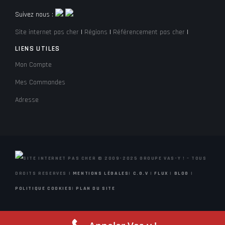
Suivez nous :
Site internet pas cher
|
Régions
|
Référencement pas cher
|
LIENS UTILES
Mon Compte
Mes Commandes
Adresse
© 2009-2025 GROUPE VAS-Y ! – TOUS
DROITS RESERVES |
MENTIONS LÉGALES
|
C.G.V
|
FLUX
|
BLOG
|
POLITIQUE COOKIES
|
PLAN DU SITE