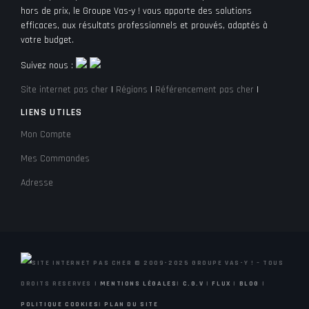
hors de prix, le Groupe Vas-y ! vous apporte des solutions
efficaces, aux résultats professionnels et prouvés, adaptés à
votre budget.
Suivez nous :
Site internet pas cher
|
Régions
|
Référencement pas cher
|
LIENS UTILES
Mon Compte
Mes Commandes
Adresse
© 2009-2025 GROUPE VAS-Y ! – TOUS
DROITS RESERVES |
MENTIONS LÉGALES
|
C.G.V
|
FLUX
|
BLOG
|
POLITIQUE COOKIES
|
PLAN DU SITE