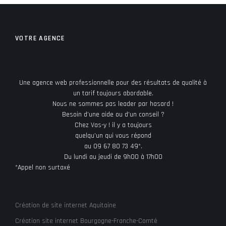
VOTRE AGENCE
Une agence web professionnelle pour des résultats de qualité à
un tarif toujours abordable.
Nous ne sommes pas leader par hasard !
Besoin d’une aide ou d’un conseil ?
Chez Vas-y ! il y a toujours
quelqu’un qui vous répond
au 09 67 80 73 49*.
Du lundi au jeudi de 9h00 à 17h00
*Appel non surtaxé
Création de site internet Aquitaine
Création site internet Bourgogne-Franche-Comté