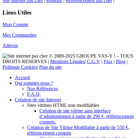
Site internet pas cher
|
Régions
|
Référencement pas cher
|
Liens Utiles
Mon Compte
Mes Commandes
Adresse
© 2009-2025 GROUPE VAS-Y ! – TOUS
DROITS RESERVES |
Mentions Légales
|
C.G.V
|
Flux
|
Blog
|
Politique Cookies
|
Plan du site
Accueil
Qui sommes nous ?
Nos Références
F.A.Q.
Création de site Internet
Sites vitrines HTML non modifiables
Création de site vitrine sans interface
d’administration à partir de 290 €, référencement
compris.
Création de Site Vitrine Modifiable à partir de 550 €,
référencement compris