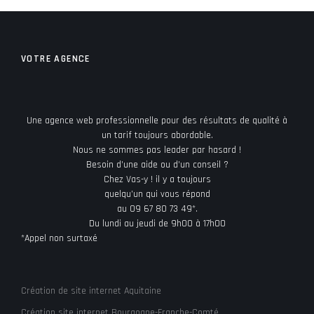
VOTRE AGENCE
Une agence web professionnelle pour des résultats de qualité à
un tarif toujours abordable.
Nous ne sommes pas leader par hasard !
Besoin d’une aide ou d’un conseil ?
Chez Vas-y ! il y a toujours
quelqu’un qui vous répond
au 09 67 80 73 49*.
Du lundi au jeudi de 9h00 à 17h00
*Appel non surtaxé
Création de site internet Aquitaine
Création site internet Bourgogne-Franche-Comté