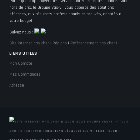
Parce que trop souvent les services internet professionnels sont
hors de prix, le Groupe Vas-y ! vous apporte des solutions
efficaces, aux résultats professionnels et prouvés, adaptés à
votre budget.
Suivez nous :
Site internet pas cher
|
Régions
|
Référencement pas cher
|
LIENS UTILES
Mon Compte
Mes Commandes
Adresse
© 2009-2025 GROUPE VAS-Y ! – TOUS
DROITS RESERVES |
MENTIONS LÉGALES
|
C.G.V
|
FLUX
|
BLOG
|