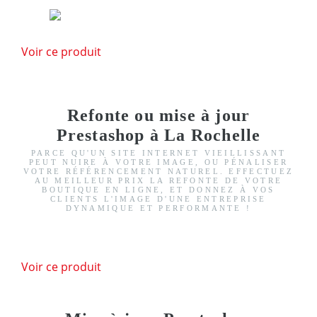
Voir ce produit
Refonte ou mise à jour
Prestashop à La Rochelle
PARCE QU'UN SITE INTERNET VIEILLISSANT
PEUT NUIRE À VOTRE IMAGE, OU PÉNALISER
VOTRE RÉFÉRENCEMENT NATUREL. EFFECTUEZ
AU MEILLEUR PRIX LA REFONTE DE VOTRE
BOUTIQUE EN LIGNE, ET DONNEZ À VOS
CLIENTS L'IMAGE D'UNE ENTREPRISE
DYNAMIQUE ET PERFORMANTE !
Voir ce produit