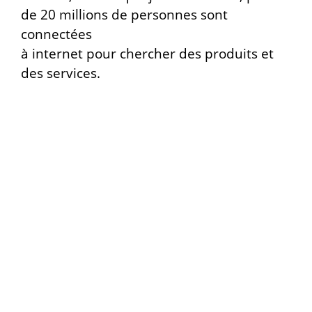
de 20 millions de personnes sont
connectées
à internet pour chercher des produits et
des services.
Dans la création d’une boutique en ligne
chaque détail compte, et fait l’objet d’une
réflexion d’équipe réunissant un
webdesigner
, un
développeur
expérimenté et qualifié PrestaShop
, et
une Spécialiste du référencement
naturel
et
des stratégies marketing.