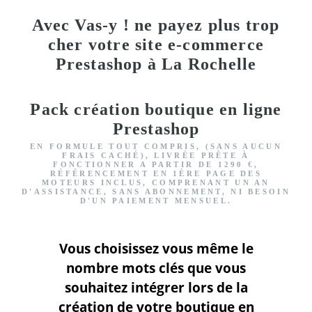
Avec Vas-y ! ne payez plus trop
cher votre site e-commerce
Prestashop à La Rochelle
Pack création boutique en ligne
Prestashop
EN FORMULE TOUT COMPRIS, (SANS AUCUN
FRAIS CACHÉ), LIVRÉE PRÊTE À
FONCTIONNER
A PARTIR DE 1290 €,
RÉFÉRENCEMENT EN 1ÈRE PAGE DES
MOTEURS INCLUS
, COMPRENANT UN AN
D'ASSISTANCE, SANS ABONNEMENT, NI BESOIN
D'UN PAIEMENT MENSUEL.
Vous choisissez vous même le
nombre mots clés que vous
souhaitez intégrer lors de la
création de votre boutique en