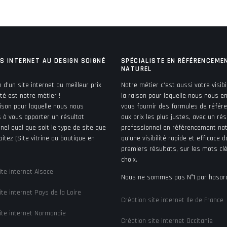
ES INTERNET AU DESIGN SOIGNÉ
SPÉCIALISTE EN RÉFÉRENCEME
NATUREL
n d’un site internet au meilleur prix
Notre métier c’est aussi votre visibil
ité est notre métier !
la raison pour laquelle nous nous 
aison pour laquelle nous nous
vous fournir des formules de réfé
 à vous apporter un résultat
aux prix les plus justes, avec un rés
nel quel que soit le type de site que
professionnel en référencement nat
itez (Site vitrine ou boutique en
qu’une visibilité rapide et efficace d
premiers résultats, sur les mots cl
choix.
ite internet Alsace
Nous ne sommes pas N°1 par hasard
ite internet Pays de la Loire
Création site internet Ile de France
ite internet Normandie
Création site internet Occitanie