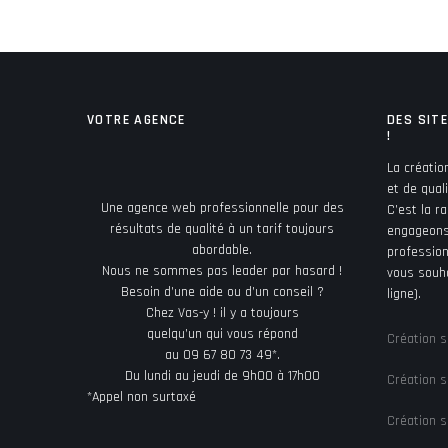
VOTRE AGENCE
DES SIT
!
La créatio
et de qual
Une agence web professionnelle pour des
C’est la r
résultats de qualité à un tarif toujours
engageons
abordable.
profession
Nous ne sommes pas leader par hasard !
vous souha
Besoin d’une aide ou d’un conseil ?
ligne).
Chez Vas-y ! il y a toujours
quelqu’un qui vous répond
Création s
au 09 67 80 73 49*.
Du lundi au jeudi de 9h00 à 17h00
Création s
*Appel non surtaxé
Création s