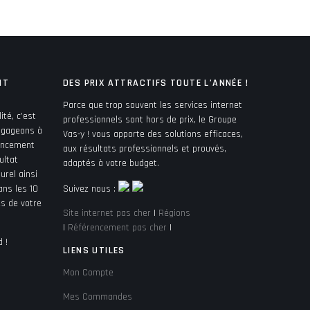
NT
DES PRIX ATTRACTIFS TOUTE L’ANNÉE !
Parce que trop souvent les services internet
ité, c’est
professionnels sont hors de prix, le Groupe
engageons à
Vas-y ! vous apporte des solutions efficaces,
rencement
aux résultats professionnels et prouvés,
ultat
adaptés à votre budget.
urel ainsi
ans les 10
Suivez nous :
és de votre
Site internet pas cher
|
Régions
|
Référencement pas cher
|
 !
LIENS UTILES
Mon Compte
Mes Commandes