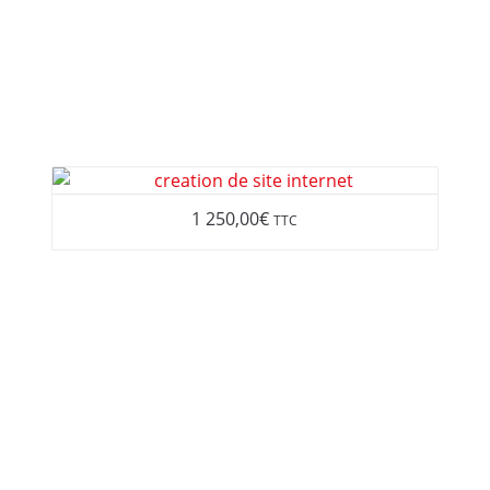
 ?
CRÉATION DE SITE INTERNET
RÉFÉRENCEMENT PAS C
ICATION
CONTACT
1 250,00
€
TTC