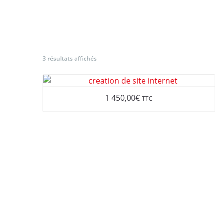
ACCUEIL
QUI SOMMES NOUS
SERVICES ANNEXES
COMMUN
3 résultats affichés
1 450,00
€
TTC